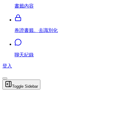
書籤內容
卷證書籤、去識別化
聊天紀錄
登入
Toggle Sidebar