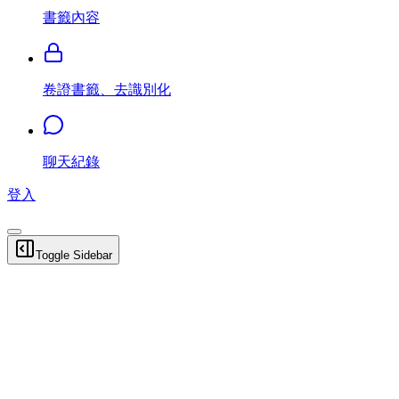
書籤內容
卷證書籤、去識別化
聊天紀錄
登入
Toggle Sidebar