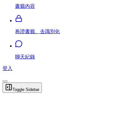
書籤內容
卷證書籤、去識別化
聊天紀錄
登入
Toggle Sidebar