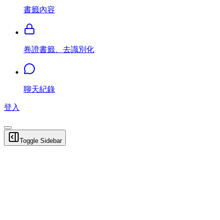
書籤內容
卷證書籤、去識別化
聊天紀錄
登入
Toggle Sidebar