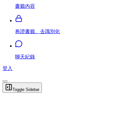
書籤內容
卷證書籤、去識別化
聊天紀錄
登入
Toggle Sidebar