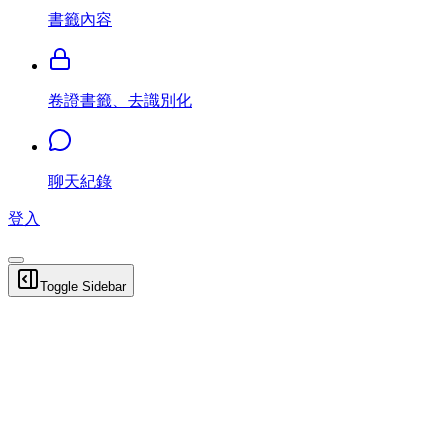
書籤內容
卷證書籤、去識別化
聊天紀錄
登入
Toggle Sidebar