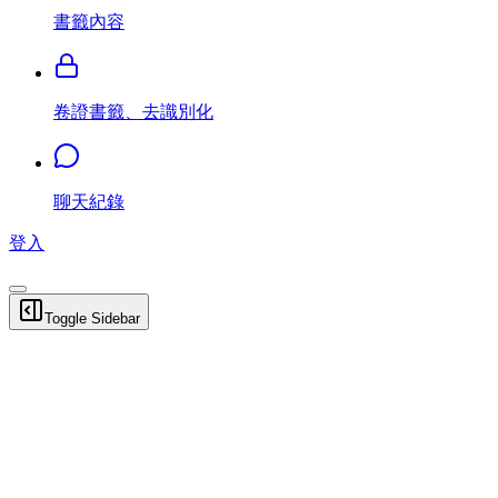
書籤內容
卷證書籤、去識別化
聊天紀錄
登入
Toggle Sidebar