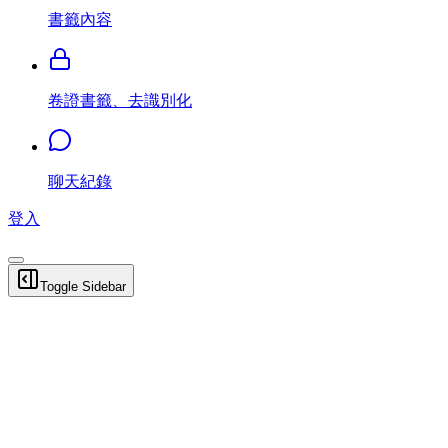
書籤內容
卷證書籤、去識別化
聊天紀錄
登入
Toggle Sidebar