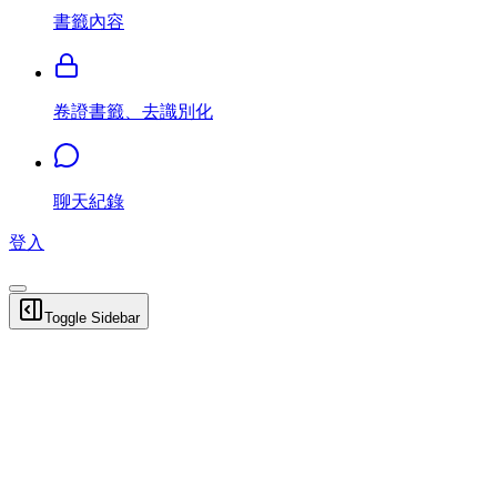
書籤內容
卷證書籤、去識別化
聊天紀錄
登入
Toggle Sidebar