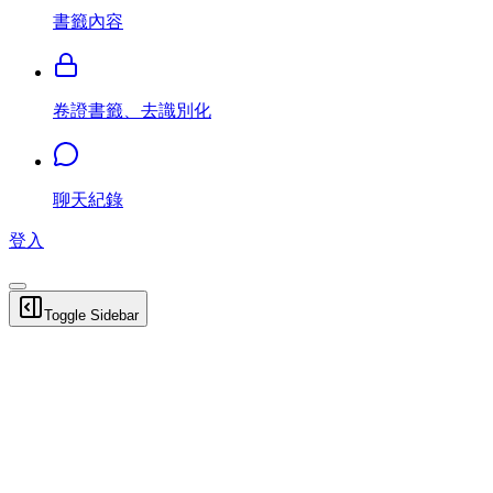
書籤內容
卷證書籤、去識別化
聊天紀錄
登入
Toggle Sidebar