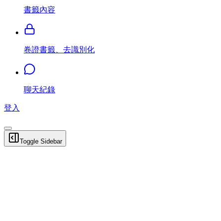
書籤內容
卷證書籤、去識別化
聊天紀錄
登入
Toggle Sidebar