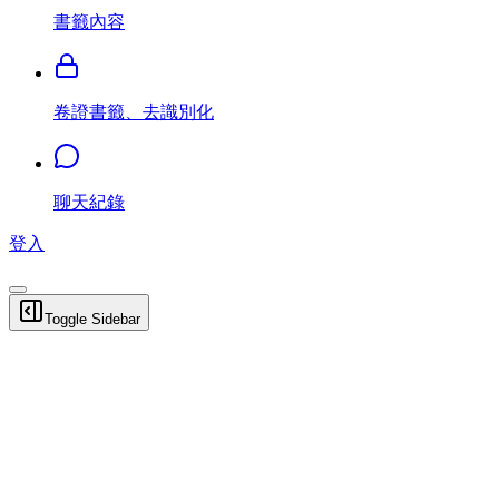
書籤內容
卷證書籤、去識別化
聊天紀錄
登入
Toggle Sidebar