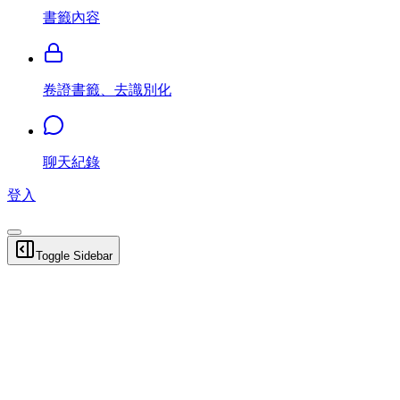
書籤內容
卷證書籤、去識別化
聊天紀錄
登入
Toggle Sidebar