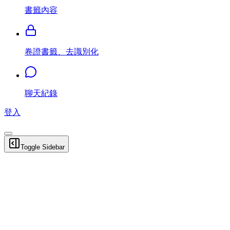
書籤內容
卷證書籤、去識別化
聊天紀錄
登入
Toggle Sidebar