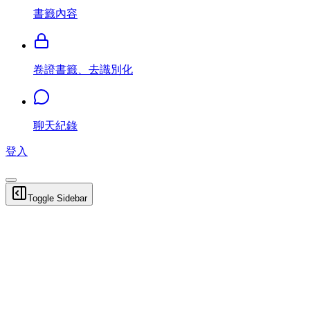
書籤內容
卷證書籤、去識別化
聊天紀錄
登入
Toggle Sidebar