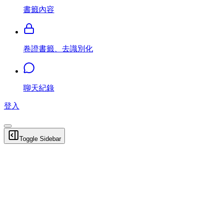
書籤內容
卷證書籤、去識別化
聊天紀錄
登入
Toggle Sidebar