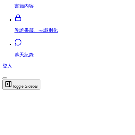
書籤內容
卷證書籤、去識別化
聊天紀錄
登入
Toggle Sidebar