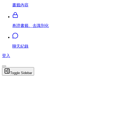
書籤內容
卷證書籤、去識別化
聊天紀錄
登入
Toggle Sidebar