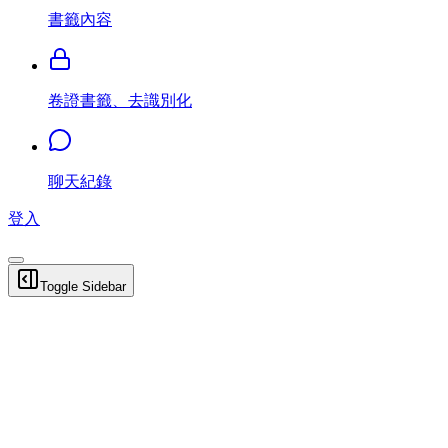
書籤內容
卷證書籤、去識別化
聊天紀錄
登入
Toggle Sidebar