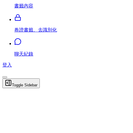
書籤內容
卷證書籤、去識別化
聊天紀錄
登入
Toggle Sidebar