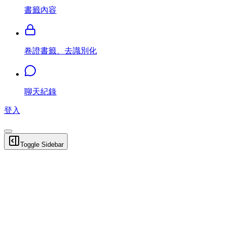
書籤內容
卷證書籤、去識別化
聊天紀錄
登入
Toggle Sidebar