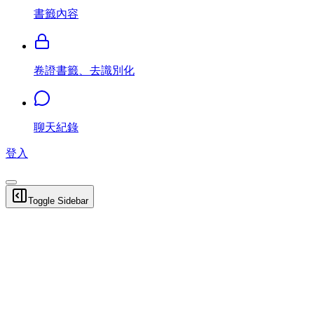
書籤內容
卷證書籤、去識別化
聊天紀錄
登入
Toggle Sidebar