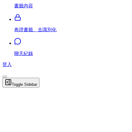
書籤內容
卷證書籤、去識別化
聊天紀錄
登入
Toggle Sidebar