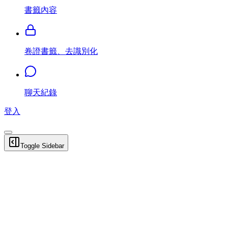
書籤內容
卷證書籤、去識別化
聊天紀錄
登入
Toggle Sidebar