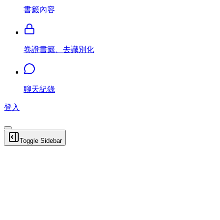
書籤內容
卷證書籤、去識別化
聊天紀錄
登入
Toggle Sidebar