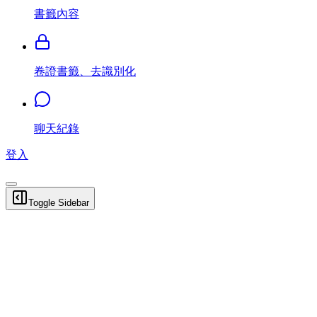
書籤內容
卷證書籤、去識別化
聊天紀錄
登入
Toggle Sidebar