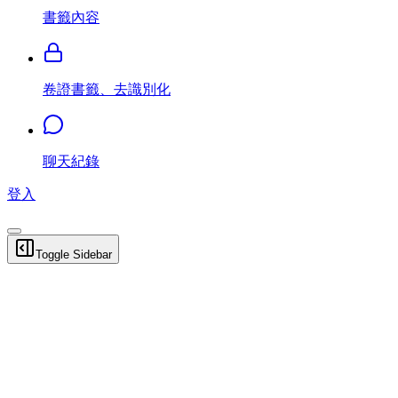
書籤內容
卷證書籤、去識別化
聊天紀錄
登入
Toggle Sidebar