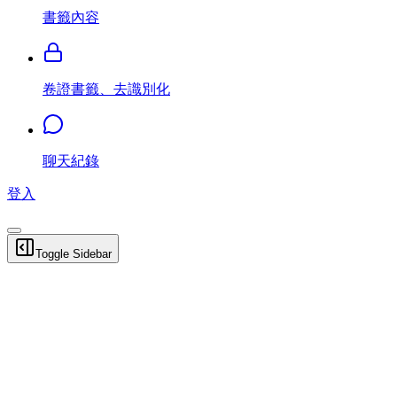
書籤內容
卷證書籤、去識別化
聊天紀錄
登入
Toggle Sidebar