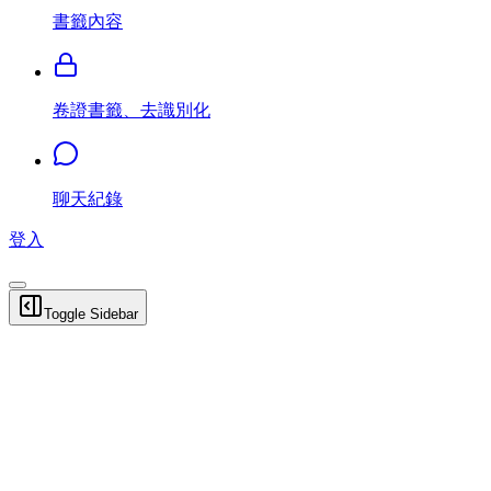
書籤內容
卷證書籤、去識別化
聊天紀錄
登入
Toggle Sidebar