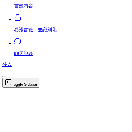
書籤內容
卷證書籤、去識別化
聊天紀錄
登入
Toggle Sidebar