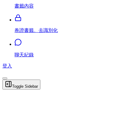
書籤內容
卷證書籤、去識別化
聊天紀錄
登入
Toggle Sidebar