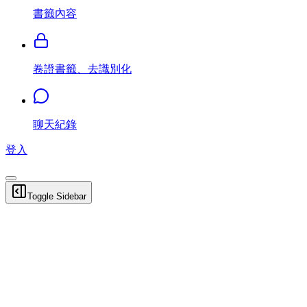
書籤內容
卷證書籤、去識別化
聊天紀錄
登入
Toggle Sidebar