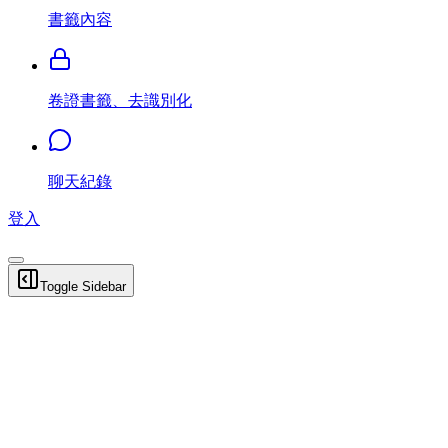
書籤內容
卷證書籤、去識別化
聊天紀錄
登入
Toggle Sidebar