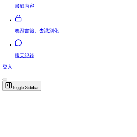
書籤內容
卷證書籤、去識別化
聊天紀錄
登入
Toggle Sidebar