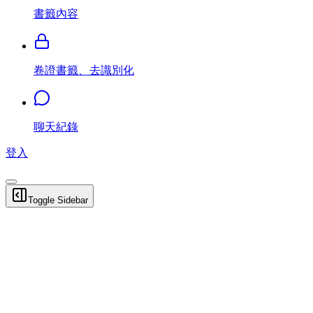
書籤內容
卷證書籤、去識別化
聊天紀錄
登入
Toggle Sidebar