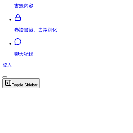
書籤內容
卷證書籤、去識別化
聊天紀錄
登入
Toggle Sidebar