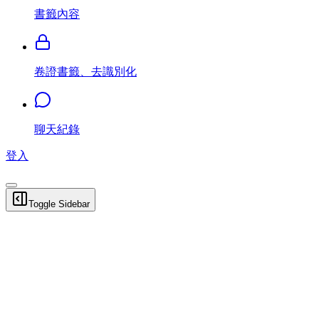
書籤內容
卷證書籤、去識別化
聊天紀錄
登入
Toggle Sidebar