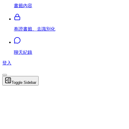
書籤內容
卷證書籤、去識別化
聊天紀錄
登入
Toggle Sidebar