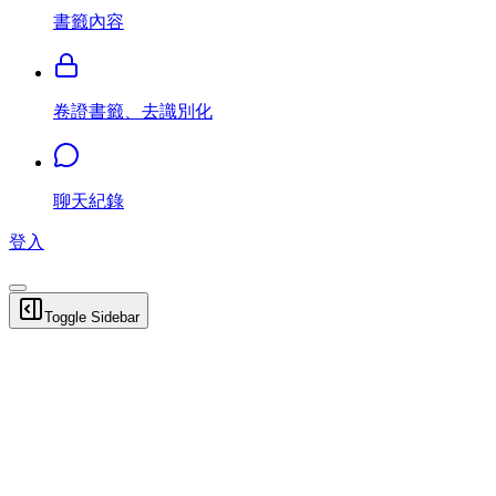
書籤內容
卷證書籤、去識別化
聊天紀錄
登入
Toggle Sidebar