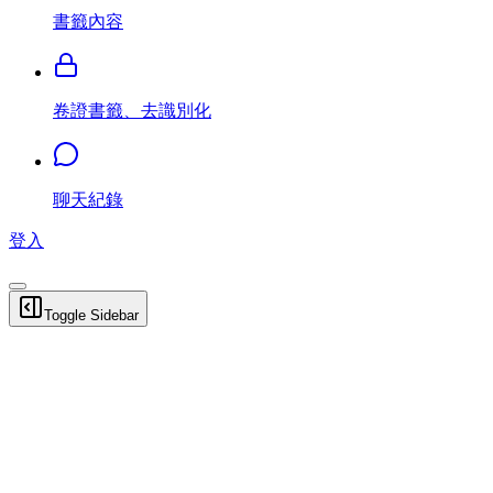
書籤內容
卷證書籤、去識別化
聊天紀錄
登入
Toggle Sidebar