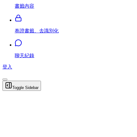
書籤內容
卷證書籤、去識別化
聊天紀錄
登入
Toggle Sidebar