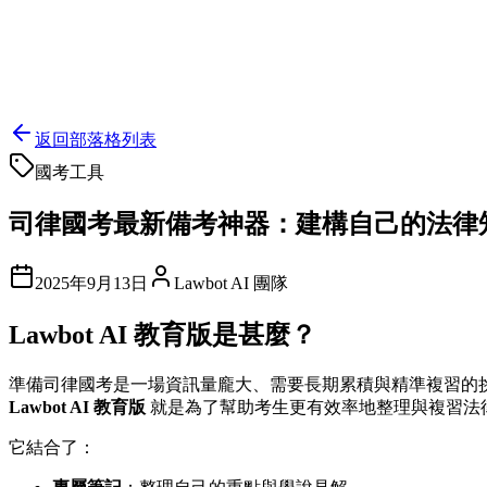
首頁
AI問答
法學搜尋
MCP
部落格
關於我們
登入
返回部落格列表
國考工具
司律國考最新備考神器：建構自己的法律知
2025年9月13日
Lawbot AI 團隊
Lawbot AI 教育版是甚麼？
準備司律國考是一場資訊量龐大、需要長期累積與精準複習的
Lawbot AI 教育版
就是為了幫助考生更有效率地整理與複習法
它結合了：