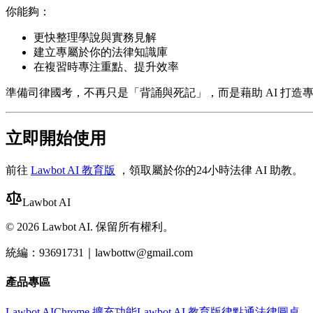
你能夠：
更快整理學說與實務見解
建立專屬於你的法律知識庫
在複習時專注重點、提升效率
準備司律國考，不再只是「背誦與死記」，而是藉助 AI 打造
立即開始使用
前往
Lawbot AI 教育版
，領取屬於你的24小時法律 AI 助教。
Lawbot AI
©
2026
Lawbot AI. 保留所有權利。
統編：93691731｜lawbottw@gmail.com
產品專區
Lawbot AI
Chrome 擴充功能
Lawbot AI 教育版
律點通
法律圓桌