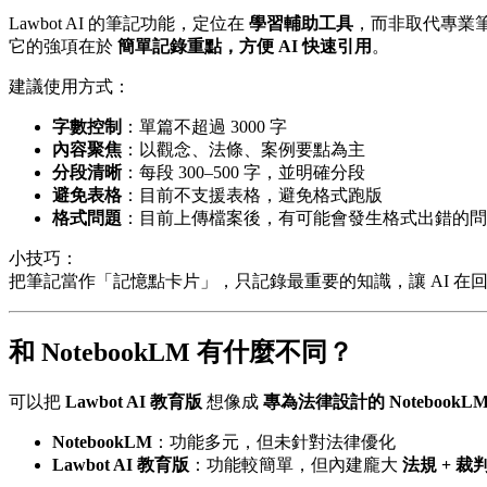
Lawbot AI 的筆記功能，定位在
學習輔助工具
，而非取代專業筆記
它的強項在於
簡單記錄重點，方便 AI 快速引用
。
建議使用方式：
字數控制
：單篇不超過 3000 字
內容聚焦
：以觀念、法條、案例要點為主
分段清晰
：每段 300–500 字，並明確分段
避免表格
：目前不支援表格，避免格式跑版
格式問題
：目前上傳檔案後，有可能會發生格式出錯的問
小技巧：
把筆記當作「記憶點卡片」，只記錄最重要的知識，讓 AI 在
和 NotebookLM 有什麼不同？
可以把
Lawbot AI 教育版
想像成
專為法律設計的 NotebookL
NotebookLM
：功能多元，但未針對法律優化
Lawbot AI 教育版
：功能較簡單，但內建龐大
法規 + 裁判